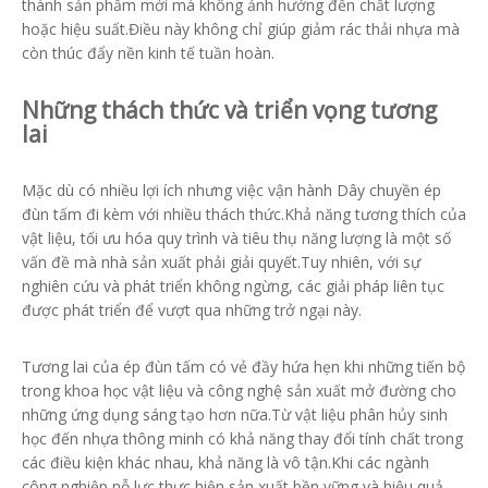
thành sản phẩm mới mà không ảnh hưởng đến chất lượng
hoặc hiệu suất.Điều này không chỉ giúp giảm rác thải nhựa mà
còn thúc đẩy nền kinh tế tuần hoàn.
Những thách thức và triển vọng tương
lai
Mặc dù có nhiều lợi ích nhưng việc vận hành Dây chuyền ép
đùn tấm đi kèm với nhiều thách thức.Khả năng tương thích của
vật liệu, tối ưu hóa quy trình và tiêu thụ năng lượng là một số
vấn đề mà nhà sản xuất phải giải quyết.Tuy nhiên, với sự
nghiên cứu và phát triển không ngừng, các giải pháp liên tục
được phát triển để vượt qua những trở ngại này.
Tương lai của ép đùn tấm có vẻ đầy hứa hẹn khi những tiến bộ
trong khoa học vật liệu và công nghệ sản xuất mở đường cho
những ứng dụng sáng tạo hơn nữa.Từ vật liệu phân hủy sinh
học đến nhựa thông minh có khả năng thay đổi tính chất trong
các điều kiện khác nhau, khả năng là vô tận.Khi các ngành
công nghiệp nỗ lực thực hiện sản xuất bền vững và hiệu quả