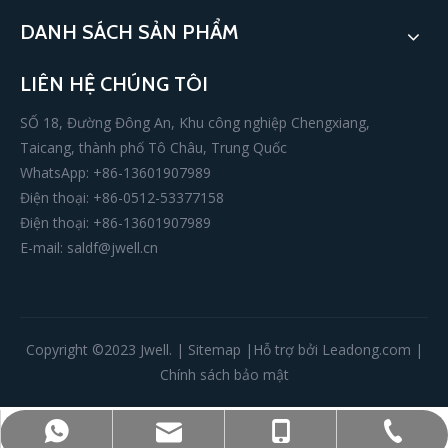
DANH SÁCH SẢN PHẨM
LIÊN HỆ CHÚNG TÔI
SỐ 18, Đường Đông An, Khu công nghiệp Chengxiang,
Taicang, thành phố Tô Châu, Trung Quốc
WhatsApp: +86-13601907989
Điện thoại: +86-0512-53377158
Điện thoại: +86-13601907989
E-mail:
saldf@jwell.cn
Copyright ©️2023 Jwell. |
Sitemap
|Hỗ trợ bởi
Leadong.com
|
Chính sách bảo mật
+86-0512-53377158
+86-13601907989
+86-13601907989
saldf@jwell.cn