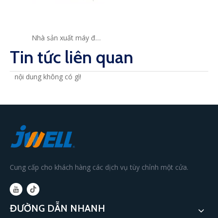
Nhà sản xuất máy đùn tấm nhựa Jwell PC/PMMA/ABS/HIPS/GPPS Máy ép đùn nhựa
Tin tức liên quan
nội dung không có gì!
Cung cấp cho khách hàng các dịch vụ tùy chỉnh một cửa.
ĐƯỜNG DẪN NHANH